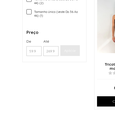
44) (2)
Tamanho único (veste Do 36 Ao
46) (1)
Preço
De
Até
Aplicar
Trico
mo
C