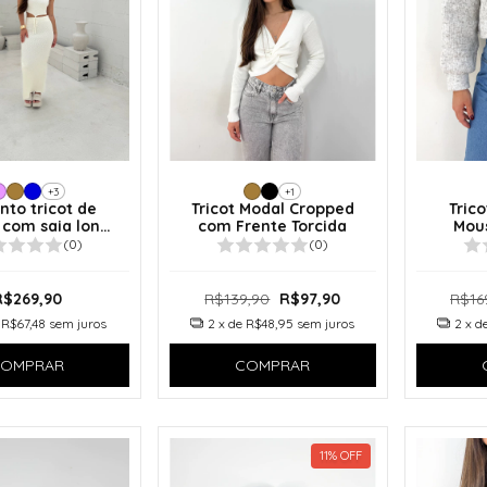
+3
+1
nto tricot de
Tricot Modal Cropped
Tric
 com saia longa
com Frente Torcida
Mous
ana
Ov
(0)
(0)
R$269,90
R$139,90
R$97,90
R$16
e
R$67,48
sem juros
2
x de
R$48,95
sem juros
2
x d
OMPRAR
COMPRAR
11
%
OFF