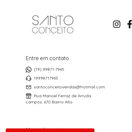
Entre em contato
(19) 99871-7965
19998717965
santoconceitovendas@hotmail.com
Rua Manoel Ferraz de Arruda
campos, 670 Bairro Alto
Meios de envio