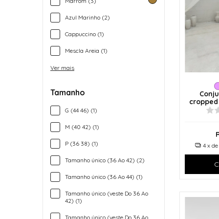
Marrom (3)
Azul Marinho (2)
Cappuccino (1)
Mescla Areia (1)
Ver mais
Tamanho
Conju
cropped
G (44 46) (1)
M (40 42) (1)
P (36 38) (1)
4
x d
Tamanho único (36 Ao 42) (2)
C
Tamanho único (36 Ao 44) (1)
Tamanho único (veste Do 36 Ao
42) (1)
Tamanho único (veste Do 36 Ao