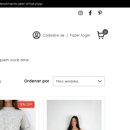
tendimento pelo WhatsApp
0
Cadastre-se
|
Fazer login
e quem você ama
Ordenar por
s
30
%
OFF