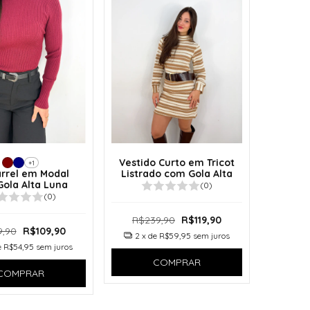
Vestido Curto em Tricot
+1
rrel em Modal
Listrado com Gola Alta
ola Alta Luna
(0)
(0)
R$239,90
R$119,90
9,90
R$109,90
2
x de
R$59,95
sem juros
e
R$54,95
sem juros
COMPRAR
COMPRAR