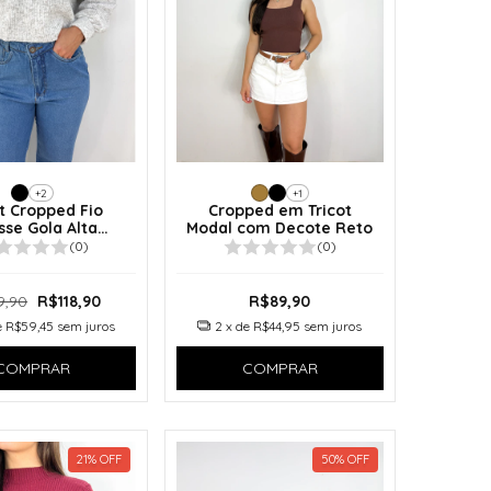
+2
+1
ot Cropped Fio
Cropped em Tricot
se Gola Alta
Modal com Decote Reto
ersized Liz
(0)
(0)
9,90
R$118,90
R$89,90
e
R$59,45
sem juros
2
x de
R$44,95
sem juros
COMPRAR
COMPRAR
21
%
OFF
50
%
OFF