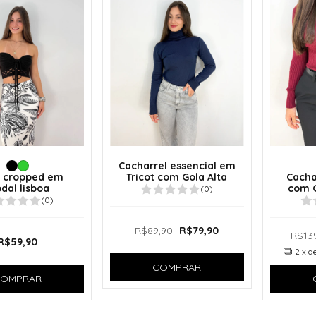
Cacharrel essencial em
t cropped em
Tricot com Gola Alta
Cacha
dal lisboa
com G
(0)
(0)
R$89,90
R$79,90
R$13
R$59,90
2
x d
COMPRAR
OMPRAR