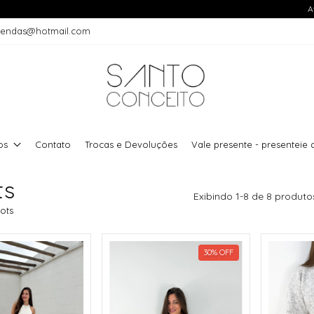
A
vendas@hotmail.com
os
Contato
Trocas e Devoluções
Vale presente - presentei
ts
Exibindo 1-8 de 8 produto
cots
30
%
OFF