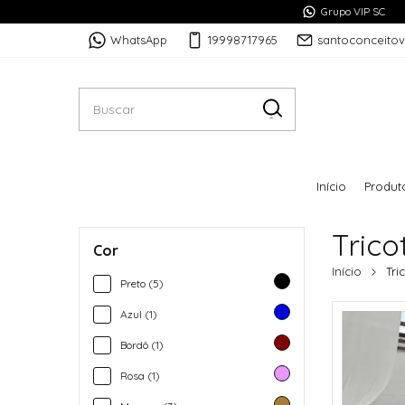
Grupo VIP SC
WhatsApp
19998717965
santoconceito
Início
Produt
Trico
Cor
Início
Tri
Preto (5)
Azul (1)
Bordô (1)
Rosa (1)